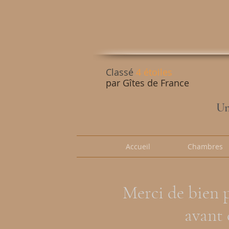
Classé
4 étoiles
par
Gîtes de France
Un
Accueil
Chambres
Merci de bien 
avant 