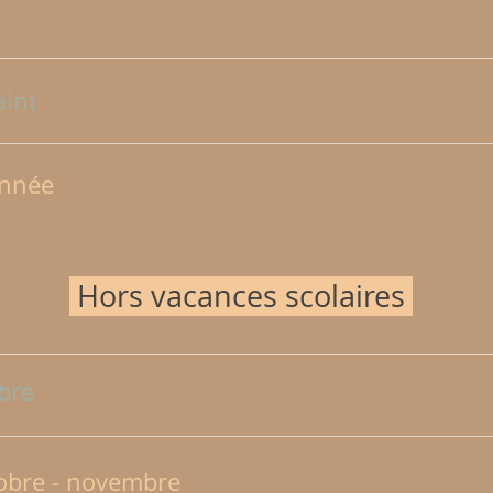
aint
année
Hors vacances scolaires
mbre
tobre - novembre