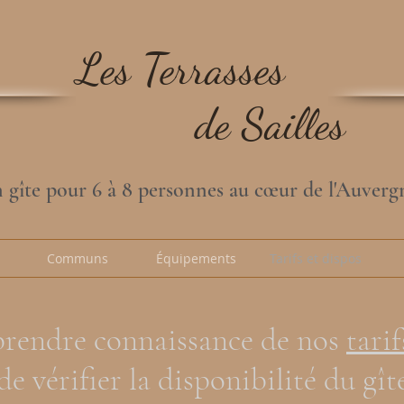
Les Terrasses
de Sailles
 gîte pour 6 à 8 personnes au cœur de l'Auverg
Communs
Équipements
Tarifs et dispos
prendre connaissance de nos
tari
de vérifier la disponibilité du gît