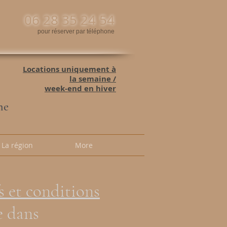
06 28 35 24 54
pour réserver par téléphone
Locations uniquement à
la semaine /
week-end en hiver
ne
La région
More
fs et conditions
e dans